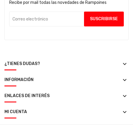
Recibe por mail todas las novedades de Rampoines
keyboard_arrow_down
¿TIENES DUDAS?
keyboard_arrow_down
INFORMACIÓN
keyboard_arrow_down
ENLACES DE INTERÉS
keyboard_arrow_down
MI CUENTA