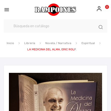
0

Inicio
Librería
Novela / Narrativa
Espiritual
LA MEDICINA DEL ALMA, ERIC ROLF.