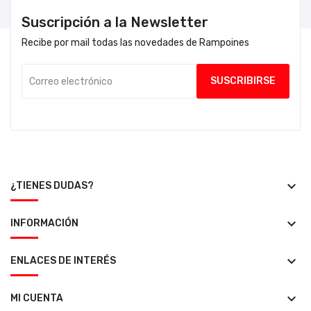
Suscripción a la Newsletter
Recibe por mail todas las novedades de Rampoines
keyboard_arrow_down
¿TIENES DUDAS?
keyboard_arrow_down
INFORMACIÓN
keyboard_arrow_down
ENLACES DE INTERÉS
keyboard_arrow_down
MI CUENTA