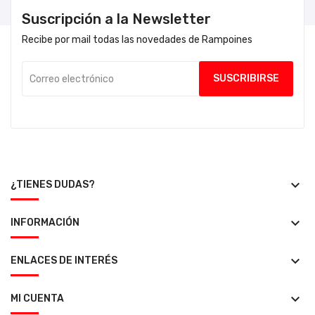
Suscripción a la Newsletter
Recibe por mail todas las novedades de Rampoines
keyboard_arrow_down
¿TIENES DUDAS?
keyboard_arrow_down
INFORMACIÓN
keyboard_arrow_down
ENLACES DE INTERÉS
keyboard_arrow_down
MI CUENTA