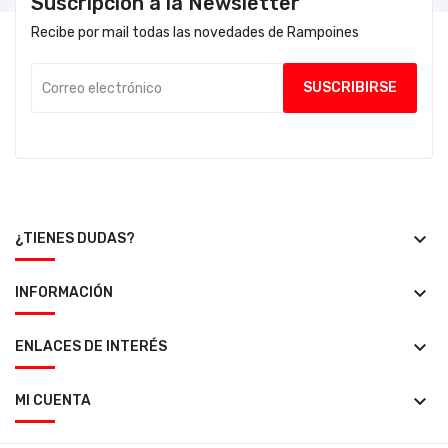
Suscripción a la Newsletter
Recibe por mail todas las novedades de Rampoines
keyboard_arrow_down
¿TIENES DUDAS?
keyboard_arrow_down
INFORMACIÓN
keyboard_arrow_down
ENLACES DE INTERÉS
keyboard_arrow_down
MI CUENTA