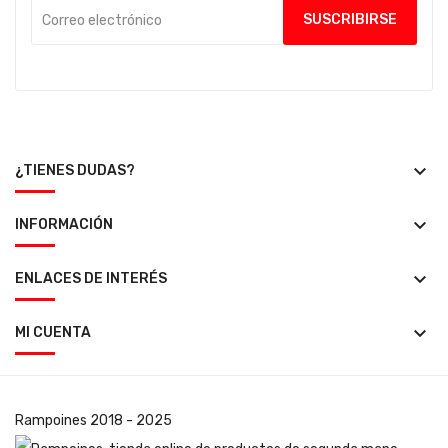
keyboard_arrow_down
¿TIENES DUDAS?
keyboard_arrow_down
INFORMACIÓN
keyboard_arrow_down
ENLACES DE INTERÉS
keyboard_arrow_down
MI CUENTA
Rampoines
2018 - 2025