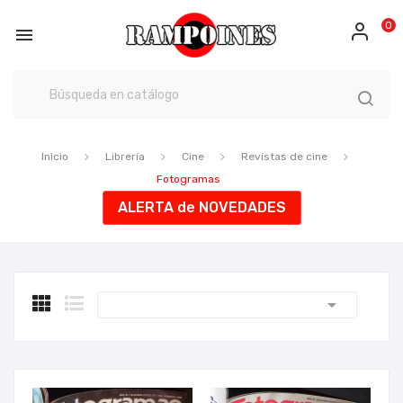
0

Inicio
Librería
Cine
Revistas de cine
Fotogramas
ALERTA de NOVEDADES
