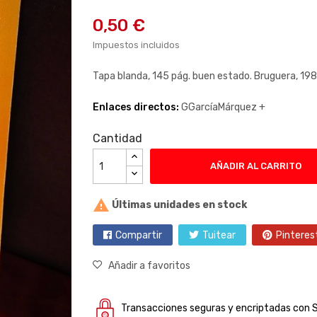
0,50 €
Impuestos incluidos
Tapa blanda, 145 pág. buen estado. Bruguera, 198
Enlaces directos:
GGarcíaMárquez +
Cantidad
AÑADIR AL CARRITO

Últimas unidades en stock
Compartir
Tuitear
Pinteres
Añadir a favoritos
Transacciones seguras y encriptadas con 