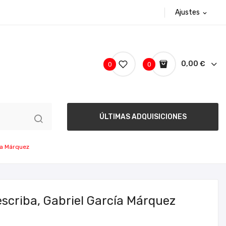
Ajustes
expand_more
0,00 €
0
0
ÚLTIMAS ADQUISICIONES
cía Márquez
 escriba, Gabriel García Márquez