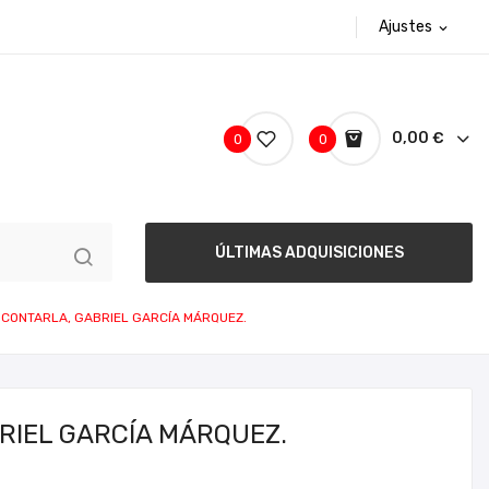
Ajustes
expand_more
0,00 €
0
0
ÚLTIMAS ADQUISICIONES
A CONTARLA, GABRIEL GARCÍA MÁRQUEZ.
RIEL GARCÍA MÁRQUEZ.