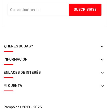
keyboard_arrow_down
¿TIENES DUDAS?
keyboard_arrow_down
INFORMACIÓN
keyboard_arrow_down
ENLACES DE INTERÉS
keyboard_arrow_down
MI CUENTA
Rampoines
2018 - 2025