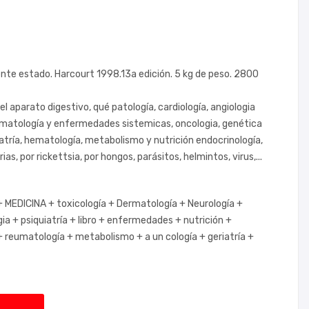
nte estado. Harcourt 1998.13a edición. 5 kg de peso. 2800
l aparato digestivo, qué patología, cardiología, angiologia
eumatología y enfermedades sistemicas, oncologia, genética
iatría, hematología, metabolismo y nutrición endocrinología,
, por rickettsia, por hongos, parásitos, helmintos, virus,...
+
MEDICINA +
toxicología +
Dermatología +
Neurología +
gia +
psiquiatría +
libro +
enfermedades +
nutrición +
+
reumatología +
metabolismo +
a un cología +
geriatría +