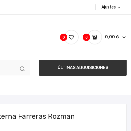
Ajustes
expand_more
0,00 €
0
0
ÚLTIMAS ADQUISICIONES
nterna Farreras Rozman