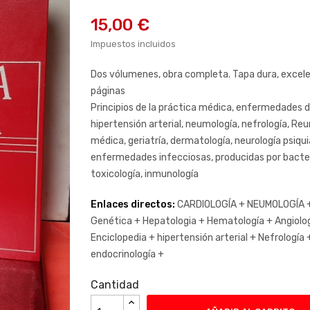
15,00 €
Impuestos incluidos
Dos vólumenes, obra completa. Tapa dura, excele
páginas
Principios de la práctica médica, enfermedades de
hipertensión arterial, neumología, nefrología, R
médica, geriatría, dermatología, neurología psiqu
enfermedades infecciosas, producidas por bacterias
toxicología, inmunología
Enlaces directos:
CARDIOLOGÍA +
NEUMOLOGÍA 
Genética +
Hepatologia +
Hematología +
Angiolo
Enciclopedia +
hipertensión arterial +
Nefrología 
endocrinología +
Cantidad