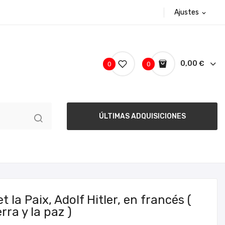
Ajustes
expand_more
0,00 €
0
0
ÚLTIMAS ADQUISICIONES
 la Paix, Adolf Hitler, en francés (
ra y la paz )