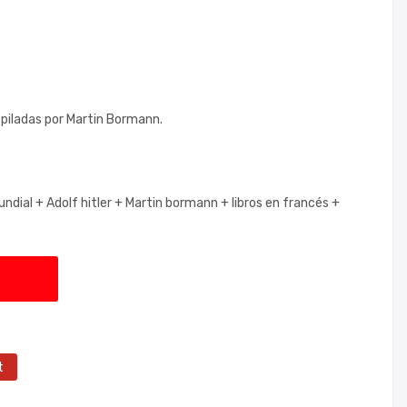
piladas por Martin Bormann.
undial +
Adolf hitler +
Martin bormann +
libros en francés +
t