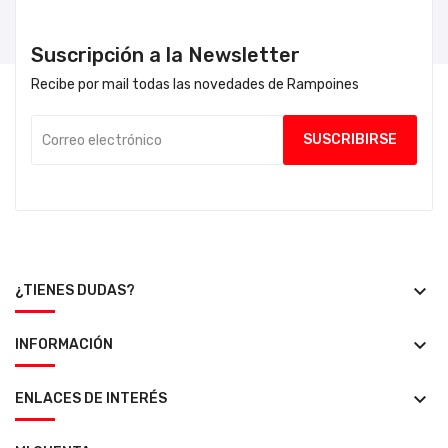
Suscripción a la Newsletter
Recibe por mail todas las novedades de Rampoines
keyboard_arrow_down
¿TIENES DUDAS?
keyboard_arrow_down
INFORMACIÓN
keyboard_arrow_down
ENLACES DE INTERÉS