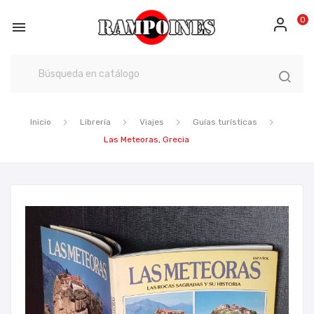
0

Inicio
Librería
Viajes
Guías turísticas
Las Meteoras, Grecia