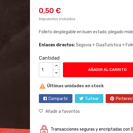
0,50 €
Impuestos incluidos
Folleto desplegable en buen estado. plegado mide 
Enlaces directos:
Segovia +
GuiaTurística +
Fol
Cantidad
AÑADIR AL CARRITO

Últimas unidades en stock
Compartir
Tuitear
Pinteres
Añadir a favoritos
Transacciones seguras y encriptadas con 