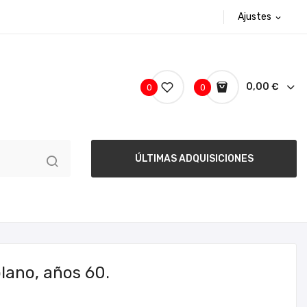
Ajustes
expand_more
0,00 €
0
0
ÚLTIMAS ADQUISICIONES
plano, años 60.