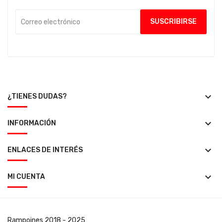
keyboard_arrow_down
¿TIENES DUDAS?
keyboard_arrow_down
INFORMACIÓN
keyboard_arrow_down
ENLACES DE INTERÉS
keyboard_arrow_down
MI CUENTA
Rampoines
2018 - 2025