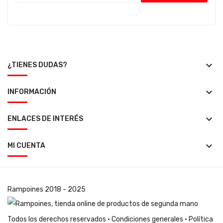
keyboard_arrow_down
¿TIENES DUDAS?
keyboard_arrow_down
INFORMACIÓN
keyboard_arrow_down
ENLACES DE INTERÉS
keyboard_arrow_down
MI CUENTA
Rampoines
2018 - 2025
Todos los derechos reservados ·
Condiciones generales
·
Política