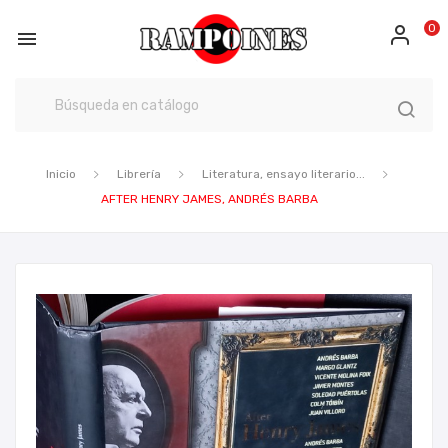
0

Inicio
Librería
Literatura, ensayo literario...
AFTER HENRY JAMES, ANDRÉS BARBA