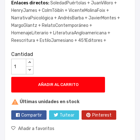
Enlaces directos:
SoledadPuértolas +
JuanVilloro +
HenryJames +
ColmTóibín +
VicenteMolinaFoix +
NarrativaPsicológica +
AndrésBarba +
JavierMontes +
MargoGlantz +
RelatoContemporáneo +
HomenajeLiterario +
LiteraturaAngloamericana +
Reescritura +
EstiloJamesiano +
451Editores +
Cantidad
AÑADIR AL CARRITO

Últimas unidades en stock
Compartir
Tuitear
Pinterest
Añadir a favoritos