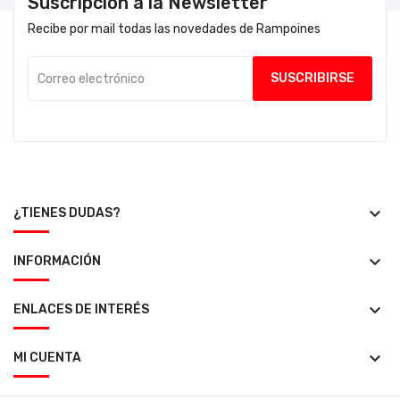
Suscripción a la Newsletter
Recibe por mail todas las novedades de Rampoines
keyboard_arrow_down
¿TIENES DUDAS?
keyboard_arrow_down
INFORMACIÓN
keyboard_arrow_down
ENLACES DE INTERÉS
keyboard_arrow_down
MI CUENTA