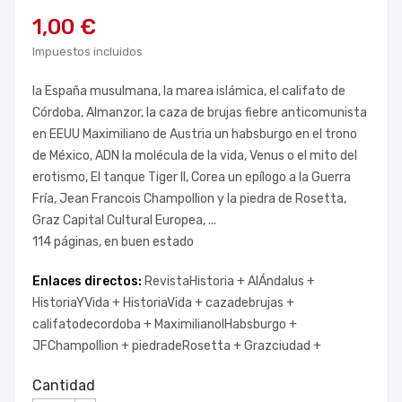
1,00 €
Impuestos incluidos
la España musulmana, la marea islámica, el califato de
Córdoba, Almanzor, la caza de brujas fiebre anticomunista
en EEUU Maximiliano de Austria un habsburgo en el trono
de México, ADN la molécula de la vida, Venus o el mito del
erotismo, El tanque Tiger II, Corea un epílogo a la Guerra
Fría, Jean Francois Champollion y la piedra de Rosetta,
Graz Capital Cultural Europea, ...
114 páginas, en buen estado
Enlaces directos:
RevistaHistoria +
AlÁndalus +
HistoriaYVida +
HistoriaVida +
cazadebrujas +
califatodecordoba +
MaximilianoIHabsburgo +
JFChampollion +
piedradeRosetta +
Grazciudad +
Cantidad