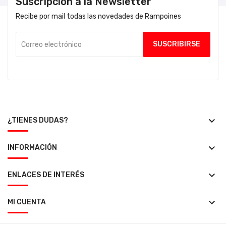
Suscripción a la Newsletter
Recibe por mail todas las novedades de Rampoines
keyboard_arrow_down
¿TIENES DUDAS?
keyboard_arrow_down
INFORMACIÓN
keyboard_arrow_down
ENLACES DE INTERÉS
keyboard_arrow_down
MI CUENTA