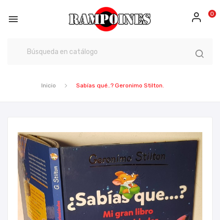
0

Inicio
Sabías qué..? Geronimo Stilton.