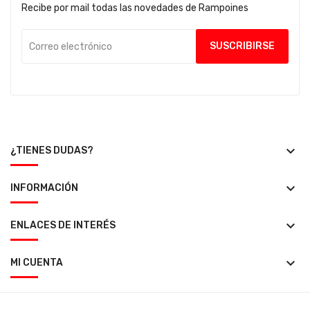
Recibe por mail todas las novedades de Rampoines
keyboard_arrow_down
¿TIENES DUDAS?
keyboard_arrow_down
INFORMACIÓN
keyboard_arrow_down
ENLACES DE INTERÉS
keyboard_arrow_down
MI CUENTA