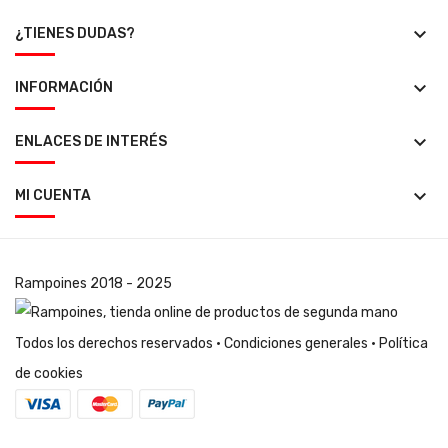
keyboard_arrow_down
¿TIENES DUDAS?
keyboard_arrow_down
INFORMACIÓN
keyboard_arrow_down
ENLACES DE INTERÉS
keyboard_arrow_down
MI CUENTA
Rampoines
2018 - 2025
Todos los derechos reservados ·
Condiciones generales
·
Política
de cookies