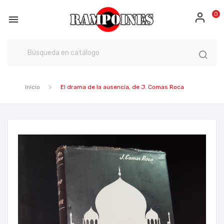
0

Inicio
El drama de la ausencia, de J. Comas Roca