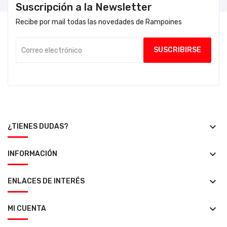
Suscripción a la Newsletter
Recibe por mail todas las novedades de Rampoines
keyboard_arrow_down
¿TIENES DUDAS?
keyboard_arrow_down
INFORMACIÓN
keyboard_arrow_down
ENLACES DE INTERÉS
keyboard_arrow_down
MI CUENTA