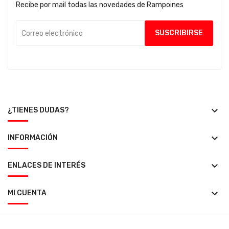
Recibe por mail todas las novedades de Rampoines
keyboard_arrow_down
¿TIENES DUDAS?
keyboard_arrow_down
INFORMACIÓN
keyboard_arrow_down
ENLACES DE INTERÉS
keyboard_arrow_down
MI CUENTA