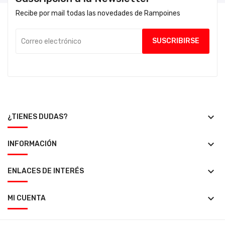
Recibe por mail todas las novedades de Rampoines
keyboard_arrow_down
¿TIENES DUDAS?
keyboard_arrow_down
INFORMACIÓN
keyboard_arrow_down
ENLACES DE INTERÉS
keyboard_arrow_down
MI CUENTA