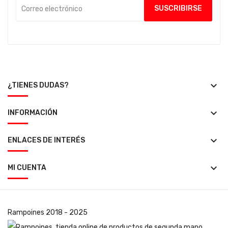
keyboard_arrow_down
¿TIENES DUDAS?
keyboard_arrow_down
INFORMACIÓN
keyboard_arrow_down
ENLACES DE INTERÉS
keyboard_arrow_down
MI CUENTA
Rampoines
2018 - 2025