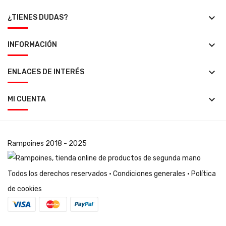
keyboard_arrow_down
¿TIENES DUDAS?
keyboard_arrow_down
INFORMACIÓN
keyboard_arrow_down
ENLACES DE INTERÉS
keyboard_arrow_down
MI CUENTA
Rampoines
2018 - 2025
Todos los derechos reservados ·
Condiciones generales
·
Política
de cookies