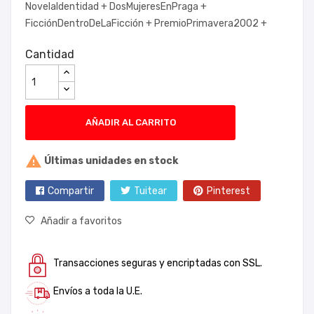
NovelaIdentidad +
DosMujeresEnPraga +
FicciónDentroDeLaFicción +
PremioPrimavera2002 +
Cantidad
AÑADIR AL CARRITO

Últimas unidades en stock
Compartir
Tuitear
Pinterest
Añadir a favoritos
Transacciones seguras y encriptadas con SSL.
Envíos a toda la U.E.