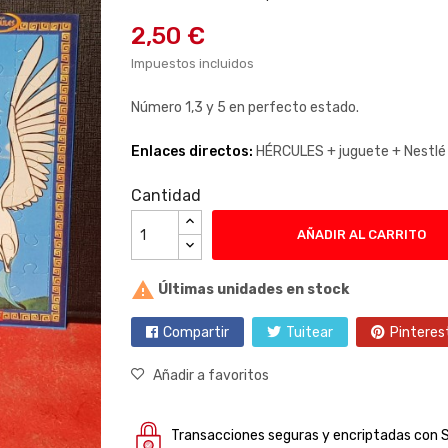
2,50 €
Impuestos incluidos
Número 1,3 y 5 en perfecto estado.
Enlaces directos:
HÉRCULES +
juguete +
Nestlé
Cantidad
AÑADIR AL CARRITO

Últimas unidades en stock
Compartir
Tuitear
Pinteres
Añadir a favoritos
Transacciones seguras y encriptadas con 