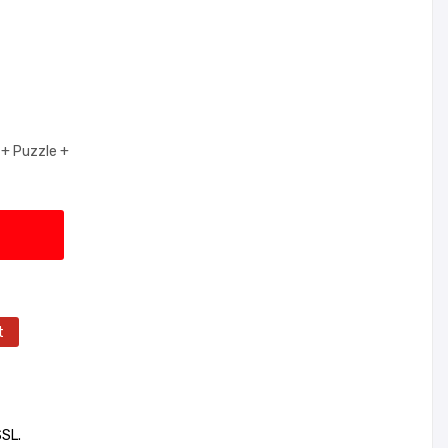
 +
Puzzle +
t
SSL.