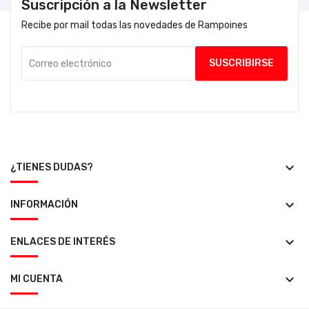
Suscripción a la Newsletter
Recibe por mail todas las novedades de Rampoines
keyboard_arrow_down
¿TIENES DUDAS?
keyboard_arrow_down
INFORMACIÓN
keyboard_arrow_down
ENLACES DE INTERÉS
keyboard_arrow_down
MI CUENTA