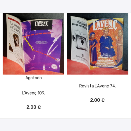
Agotado
Revista L'Avenç 74.
L'Avenç 109.
AÑADIR AL CARRITO
2,00 €
2,00 €