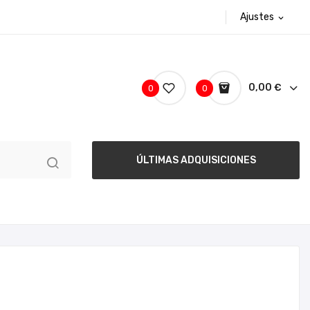
Ajustes
expand_more
0,00 €
0
0
ÚLTIMAS ADQUISICIONES