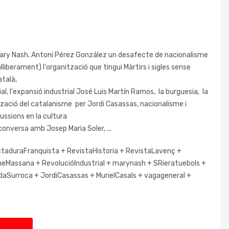
r Mary Nash, Antoni Pérez González un desafecte de nacionalisme
liberament) l'organització que tingui Màrtirs i sigles sense
català,
l, l'expansió industrial José Luis Martín Ramos, la burguesia, la
tzació del catalanisme per Jordi Casassas, nacionalisme i
ussions en la cultura
conversa amb Josep Maria Soler, ...
ctaduraFranquista +
RevistaHistoria +
RevistaLavenç +
meMassana +
RevolucióIndustrial +
marynash +
SRieratuebols +
daSurroca +
JordiCasassas +
MurielCasals +
vagageneral +