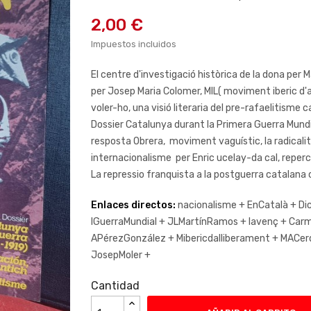
2,00 €
Impuestos incluidos
El centre d'investigació històrica de la dona pe
per Josep Maria Colomer, MIL( moviment iberic d'al
voler-ho, una visió literaria del pre-rafaelitisme 
Dossier Catalunya durant la Primera Guerra Mundia
resposta Obrera, moviment vaguístic, la radicali
internacionalisme per Enric ucelay-da cal, reperc
La repressio franquista a la postguerra catalana 
Enlaces directos:
nacionalisme +
EnCatalà +
Di
IGuerraMundial +
JLMartínRamos +
lavenç +
Car
APérezGonzález +
Mibericdalliberament +
MACer
JosepMoler +
Cantidad