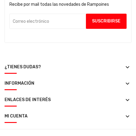
Recibe por mail todas las novedades de Rampoines
keyboard_arrow_down
¿TIENES DUDAS?
keyboard_arrow_down
INFORMACIÓN
keyboard_arrow_down
ENLACES DE INTERÉS
keyboard_arrow_down
MI CUENTA