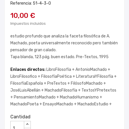
Referencia: 51-4-3-0
10,00 €
Impuestos incluidos
estudio profundo que analiza la faceta filosófica de A.
Machado, poeta universalmente reconocido pero también
pensador de gran calado.
Tapa blanda, 123 pág. buen estado. Pre-Textos, 1995
Enlaces directos:
LibroFilosofía +
AntonioMachado +
LibroFilosofico +
FilosofíaPoética +
LiteraturaYFilosofía +
FilosofíaEspañola +
PreTextos +
FilósofoMachado +
JoséLuisAbellán +
MachadoFilosofía +
TextosYPretextos
+
PensamientoMachado +
MachadoHumanismo +
MachadoPoeta +
EnsayoMachado +
MachadoEstudio +
Cantidad