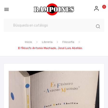
0

Inicio
Librería
Filosofía
El filósofo Antonio Machado, José Luis Abellán.