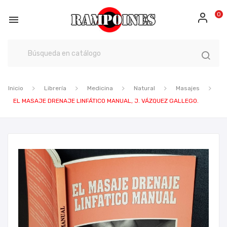
0

Inicio
Librería
Medicina
Natural
Masajes
EL MASAJE DRENAJE LINFÁTICO MANUAL, J. VÁZQUEZ GALLEGO.