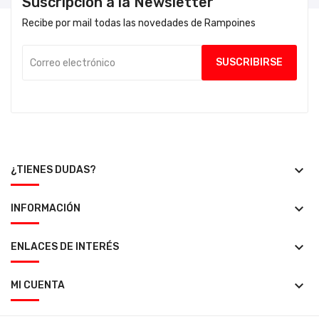
Suscripción a la Newsletter
Recibe por mail todas las novedades de Rampoines
keyboard_arrow_down
¿TIENES DUDAS?
keyboard_arrow_down
INFORMACIÓN
keyboard_arrow_down
ENLACES DE INTERÉS
keyboard_arrow_down
MI CUENTA