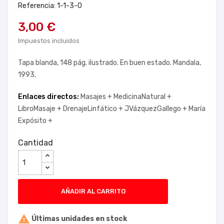
Referencia: 1-1-3-0
3,00 €
Impuestos incluidos
Tapa blanda, 148 pág. ilustrado. En buen estado. Mandala,
1993.
Enlaces directos:
Masajes +
MedicinaNatural +
LibroMasaje +
DrenajeLinfático +
JVázquezGallego +
María
Expósito +
Cantidad
AÑADIR AL CARRITO

Últimas unidades en stock