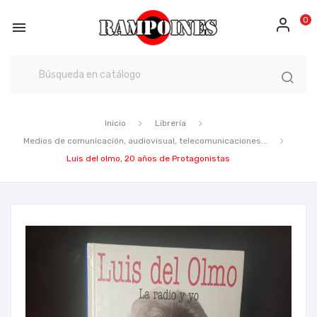
0

Inicio
Librería
Medios de comunicación, audiovisual, telecomunicaciones...
Luis del olmo, 20 años de Protagonistas