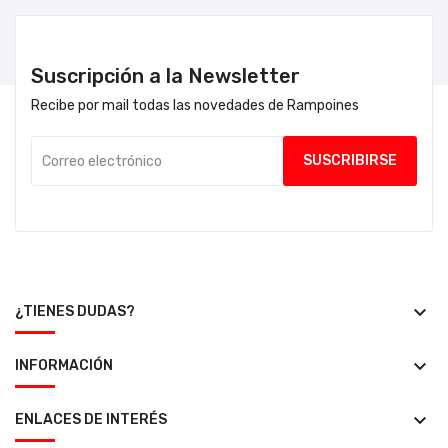
Suscripción a la Newsletter
Recibe por mail todas las novedades de Rampoines
keyboard_arrow_down
¿TIENES DUDAS?
keyboard_arrow_down
INFORMACIÓN
keyboard_arrow_down
ENLACES DE INTERÉS