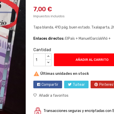
7,00 €
Impuestos incluidos
Tapa blanda, 410 pág. buen estado. Txalaparta, 
Enlaces directos:
ElPaís +
ManuelGarcíaViñó +
Cantidad
AÑADIR AL CARRITO

Últimas unidades en stock
Compartir
Tuitear
Pinteres
Añadir a favoritos
Transacciones seguras y encriptadas con 