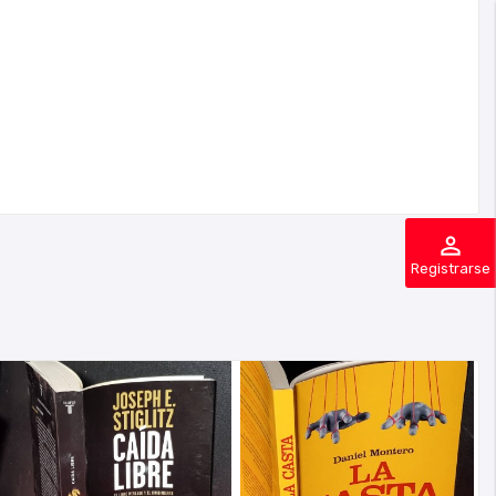
perm_identity
Registrarse