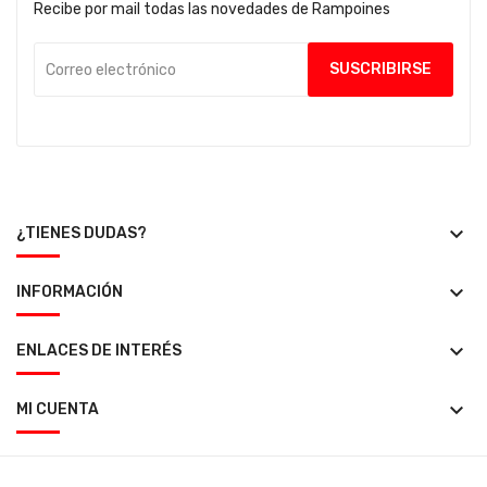
Recibe por mail todas las novedades de Rampoines
keyboard_arrow_down
¿TIENES DUDAS?
keyboard_arrow_down
INFORMACIÓN
keyboard_arrow_down
ENLACES DE INTERÉS
keyboard_arrow_down
MI CUENTA