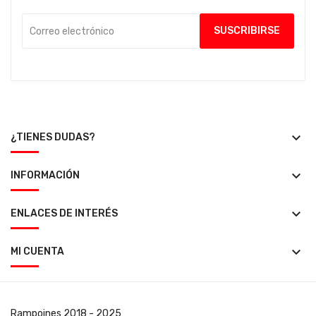
keyboard_arrow_down
¿TIENES DUDAS?
keyboard_arrow_down
INFORMACIÓN
keyboard_arrow_down
ENLACES DE INTERÉS
keyboard_arrow_down
MI CUENTA
Rampoines
2018 - 2025