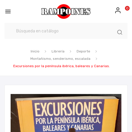
0

Inicio
Librería
Deporte
Montañismo, senderismo, escalada
Excursiones por la península ibérica, baleares y Canarias.