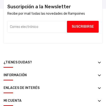
Suscripción a la Newsletter
Recibe por mail todas las novedades de Rampoines
keyboard_arrow_down
¿TIENES DUDAS?
keyboard_arrow_down
INFORMACIÓN
keyboard_arrow_down
ENLACES DE INTERÉS
keyboard_arrow_down
MI CUENTA