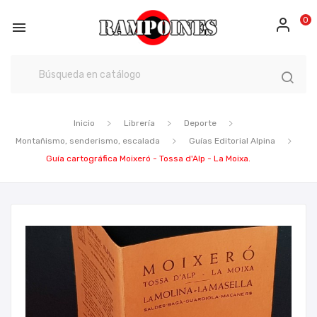
0

Inicio
Librería
Deporte
Montañismo, senderismo, escalada
Guías Editorial Alpina
Guía cartográfica Moixeró - Tossa d'Alp - La Moixa.