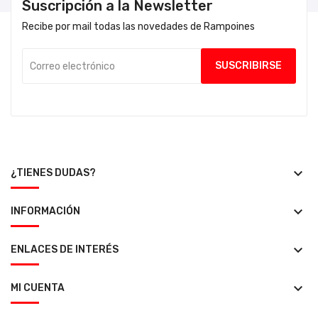
Suscripción a la Newsletter
Recibe por mail todas las novedades de Rampoines
keyboard_arrow_down
¿TIENES DUDAS?
keyboard_arrow_down
INFORMACIÓN
keyboard_arrow_down
ENLACES DE INTERÉS
keyboard_arrow_down
MI CUENTA