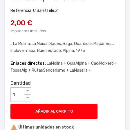
Referencia: C.SaletTele.2
2,00 €
Impuestos incluidos
.. La Molina, La Moixa, Sades, Bagà, Guardiola, Maçaners...
Incluye mapa. Buen estado. Alpina, 1975
Enlaces directos:
LaMolina +
GuíaAlpina +
CadíMoixeró +
TossaAlp +
RutasSenderismo +
LaMasella +
Cantidad
AÑADIR AL CARRITO

Últimas unidades en stock