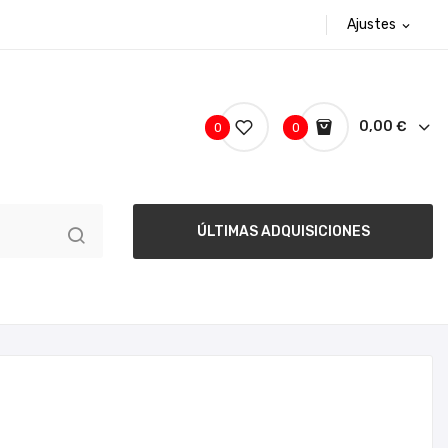
Ajustes
expand_more
0,00 €
0
0
ÚLTIMAS ADQUISICIONES