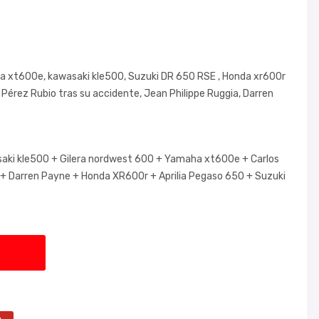
ha xt600e, kawasaki kle500, Suzuki DR 650 RSE , Honda xr600r
s Pérez Rubio tras su accidente, Jean Philippe Ruggia, Darren
aki kle500 +
Gilera nordwest 600 +
Yamaha xt600e +
Carlos
 +
Darren Payne +
Honda XR600r +
Aprilia Pegaso 650 +
Suzuki