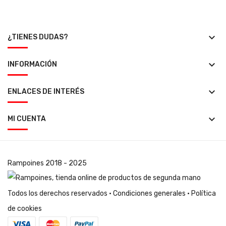
keyboard_arrow_down
¿TIENES DUDAS?
keyboard_arrow_down
INFORMACIÓN
keyboard_arrow_down
ENLACES DE INTERÉS
keyboard_arrow_down
MI CUENTA
Rampoines
2018 - 2025
Todos los derechos reservados ·
Condiciones generales
·
Política
de cookies