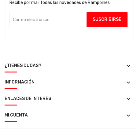
Recibe por mail todas las novedades de Rampoines
keyboard_arrow_down
¿TIENES DUDAS?
keyboard_arrow_down
INFORMACIÓN
keyboard_arrow_down
ENLACES DE INTERÉS
keyboard_arrow_down
MI CUENTA