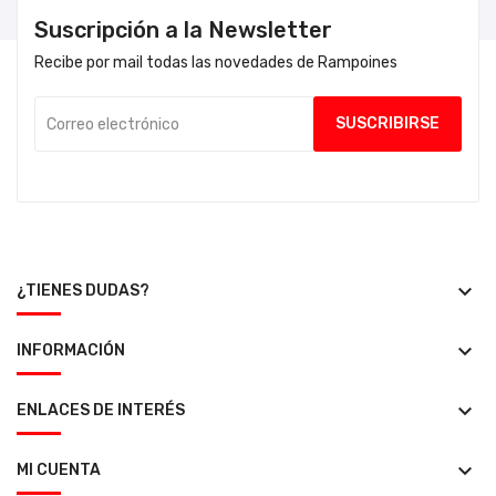
Suscripción a la Newsletter
Recibe por mail todas las novedades de Rampoines
keyboard_arrow_down
¿TIENES DUDAS?
keyboard_arrow_down
INFORMACIÓN
keyboard_arrow_down
ENLACES DE INTERÉS
keyboard_arrow_down
MI CUENTA