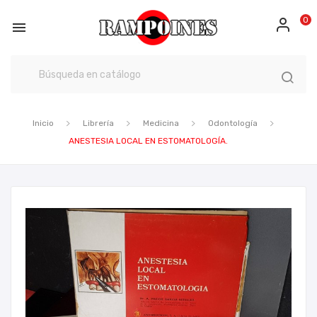
0

Inicio
Librería
Medicina
Odontología
ANESTESIA LOCAL EN ESTOMATOLOGÍA.