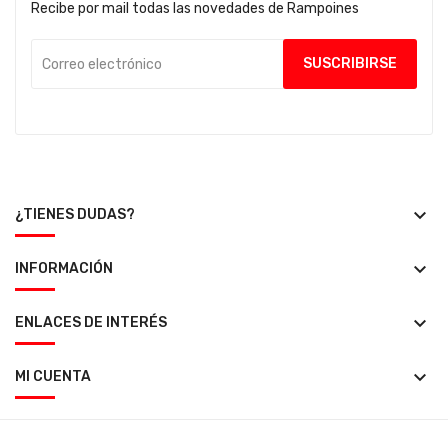
Recibe por mail todas las novedades de Rampoines
keyboard_arrow_down
¿TIENES DUDAS?
keyboard_arrow_down
INFORMACIÓN
keyboard_arrow_down
ENLACES DE INTERÉS
keyboard_arrow_down
MI CUENTA