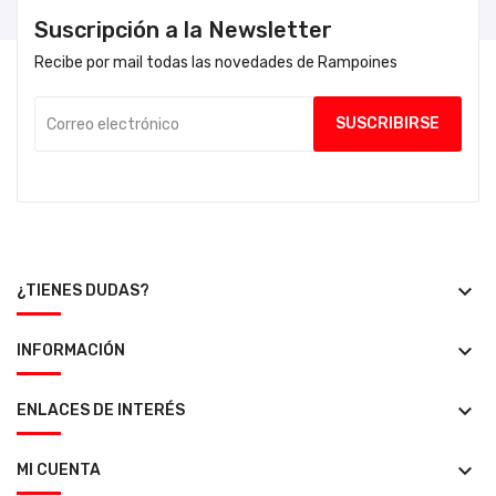
Suscripción a la Newsletter
Recibe por mail todas las novedades de Rampoines
keyboard_arrow_down
¿TIENES DUDAS?
keyboard_arrow_down
INFORMACIÓN
keyboard_arrow_down
ENLACES DE INTERÉS
keyboard_arrow_down
MI CUENTA