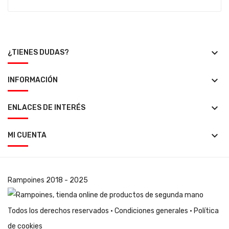
keyboard_arrow_down
¿TIENES DUDAS?
keyboard_arrow_down
INFORMACIÓN
keyboard_arrow_down
ENLACES DE INTERÉS
keyboard_arrow_down
MI CUENTA
Rampoines
2018 - 2025
Todos los derechos reservados ·
Condiciones generales
·
Política
de cookies