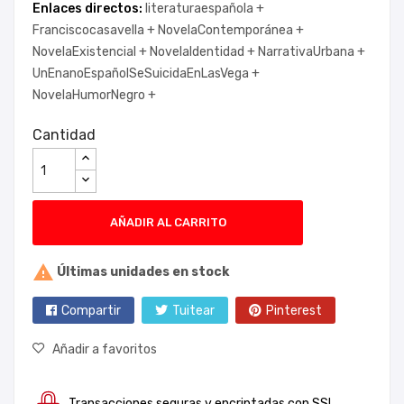
Enlaces directos:
literaturaespañola +
Franciscocasavella +
NovelaContemporánea +
NovelaExistencial +
NovelaIdentidad +
NarrativaUrbana +
UnEnanoEspañolSeSuicidaEnLasVega +
NovelaHumorNegro +
Cantidad
AÑADIR AL CARRITO

Últimas unidades en stock
Compartir
Tuitear
Pinterest
Añadir a favoritos
Transacciones seguras y encriptadas con SSL.