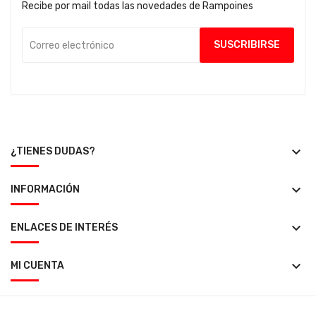
Recibe por mail todas las novedades de Rampoines
keyboard_arrow_down
¿TIENES DUDAS?
keyboard_arrow_down
INFORMACIÓN
keyboard_arrow_down
ENLACES DE INTERÉS
keyboard_arrow_down
MI CUENTA