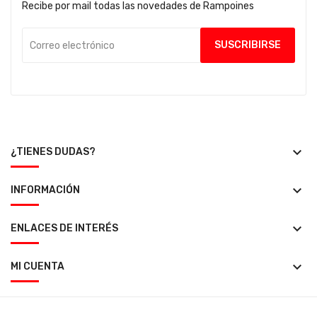
Recibe por mail todas las novedades de Rampoines
keyboard_arrow_down
¿TIENES DUDAS?
keyboard_arrow_down
INFORMACIÓN
keyboard_arrow_down
ENLACES DE INTERÉS
keyboard_arrow_down
MI CUENTA