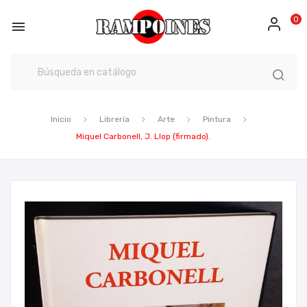
0

Inicio
Librería
Arte
Pintura
Miquel Carbonell, J. Llop (firmado).