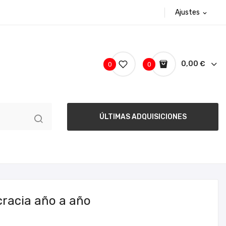
Ajustes
expand_more
0,00 €
0
0
ÚLTIMAS ADQUISICIONES
racia año a año