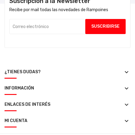
Suscripción a la Newsletter
Recibe por mail todas las novedades de Rampoines
keyboard_arrow_down
¿TIENES DUDAS?
keyboard_arrow_down
INFORMACIÓN
keyboard_arrow_down
ENLACES DE INTERÉS
keyboard_arrow_down
MI CUENTA