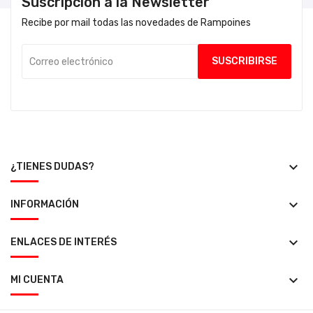
Suscripción a la Newsletter
Recibe por mail todas las novedades de Rampoines
keyboard_arrow_down
¿TIENES DUDAS?
keyboard_arrow_down
INFORMACIÓN
keyboard_arrow_down
ENLACES DE INTERÉS
keyboard_arrow_down
MI CUENTA