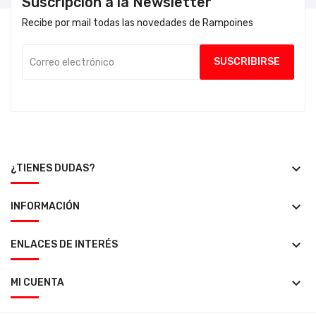
Suscripción a la Newsletter
Recibe por mail todas las novedades de Rampoines
keyboard_arrow_down
¿TIENES DUDAS?
keyboard_arrow_down
INFORMACIÓN
keyboard_arrow_down
ENLACES DE INTERÉS
keyboard_arrow_down
MI CUENTA